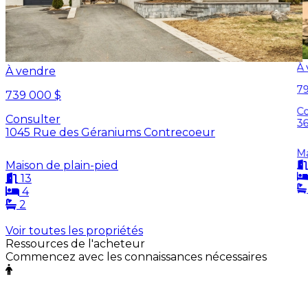
À
À vendre
7
739 000 $
C
Consulter
36
1045 Rue des Géraniums Contrecoeur
Ma
Maison de plain-pied
13
4
2
Voir toutes les propriétés
Ressources de l'acheteur
Commencez avec les connaissances nécessaires