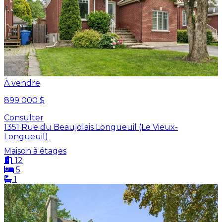
À vendre
899 000 $
Consulter
1351 Rue du Beaujolais Longueuil (Le Vieux-
Longueuil)
Maison à étages
12
5
1