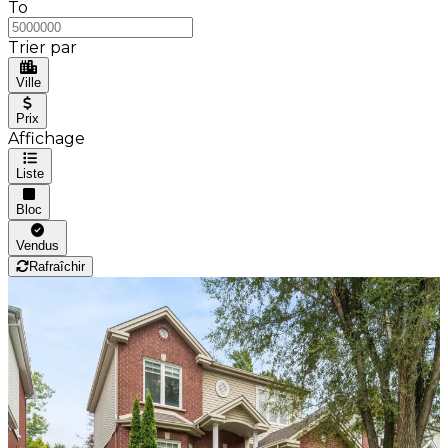
To
Trier par
Ville
Prix
Affichage
Liste
Bloc
Vendus
Rafraîchir