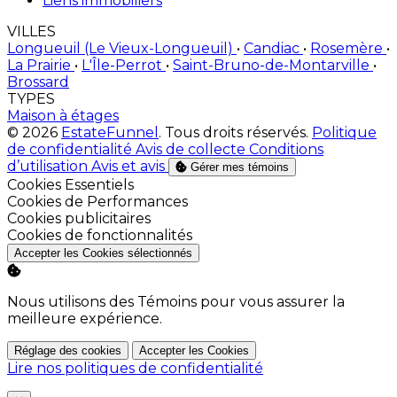
Liens immobiliers
VILLES
Longueuil (Le Vieux-Longueuil)
•
Candiac
•
Rosemère
•
La Prairie
•
L'Île-Perrot
•
Saint-Bruno-de-Montarville
•
Brossard
TYPES
Maison à étages
© 2026
EstateFunnel
. Tous droits réservés.
Politique
de confidentialité
Avis de collecte
Conditions
d’utilisation
Avis et avis
Gérer mes témoins
Activer
Cookies Essentiels
Activer
Cookies de Performances
Activer
Cookies publicitaires
Activer
Cookies de fonctionnalités
Accepter les Cookies sélectionnés
Nous utilisons des Témoins pour vous assurer la
meilleure expérience.
Réglage des cookies
Accepter les Cookies
Lire nos politiques de confidentialité