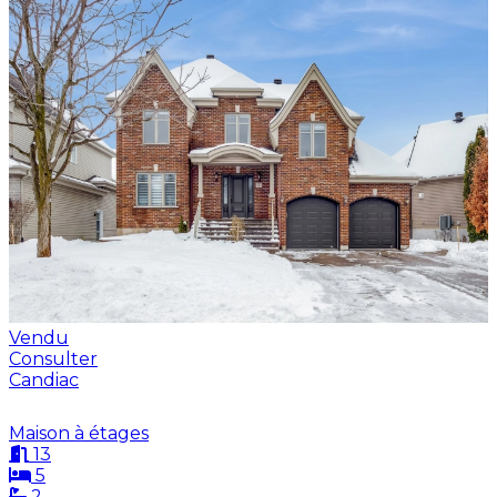
Vendu
Consulter
Candiac
Maison à étages
13
5
2