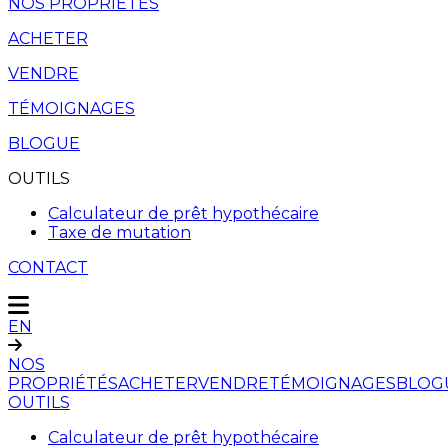
NOS PROPRIÉTÉS
ACHETER
VENDRE
TÉMOIGNAGES
BLOGUE
OUTILS
Calculateur de prêt hypothécaire
Taxe de mutation
CONTACT
EN
NOS
PROPRIÉTÉS
ACHETER
VENDRE
TÉMOIGNAGES
BLOG
OUTILS
Calculateur de prêt hypothécaire