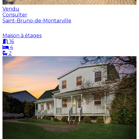
Vendu
Consulter
Saint-Bruno-de-Montarville
Maison à étages
16
4
2