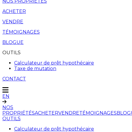
NOS PROPRIÉTÉS
ACHETER
VENDRE
TÉMOIGNAGES
BLOGUE
OUTILS
Calculateur de prêt hypothécaire
Taxe de mutation
CONTACT
EN
NOS
PROPRIÉTÉS
ACHETER
VENDRE
TÉMOIGNAGES
BLOG
OUTILS
Calculateur de prêt hypothécaire