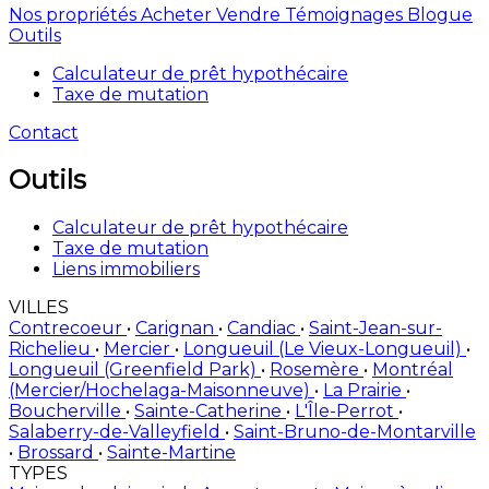
Nos propriétés
Acheter
Vendre
Témoignages
Blogue
Outils
Calculateur de prêt hypothécaire
Taxe de mutation
Contact
Outils
Calculateur de prêt hypothécaire
Taxe de mutation
Liens immobiliers
VILLES
Contrecoeur
•
Carignan
•
Candiac
•
Saint-Jean-sur-
Richelieu
•
Mercier
•
Longueuil (Le Vieux-Longueuil)
•
Longueuil (Greenfield Park)
•
Rosemère
•
Montréal
(Mercier/Hochelaga-Maisonneuve)
•
La Prairie
•
Boucherville
•
Sainte-Catherine
•
L'Île-Perrot
•
Salaberry-de-Valleyfield
•
Saint-Bruno-de-Montarville
•
Brossard
•
Sainte-Martine
TYPES