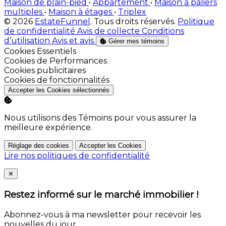
Maison de plain-pied
•
Appartement
•
Maison à paliers
multiples
•
Maison à étages
•
Triplex
© 2026
EstateFunnel
. Tous droits réservés.
Politique
de confidentialité
Avis de collecte
Conditions
d’utilisation
Avis et avis
Gérer mes témoins
Activer
Cookies Essentiels
Activer
Cookies de Performances
Activer
Cookies publicitaires
Activer
Cookies de fonctionnalités
Accepter les Cookies sélectionnés
Nous utilisons des Témoins pour vous assurer la
meilleure expérience.
Réglage des cookies
Accepter les Cookies
Lire nos politiques de confidentialité
Close
✕
Restez informé sur le marché immobilier !
Abonnez-vous à ma newsletter pour recevoir les
nouvelles du jour.