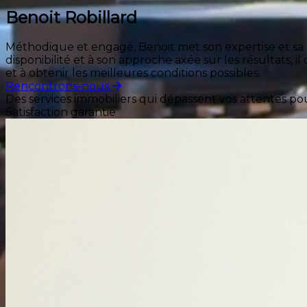
Benoit Robillard
Méthodique et engagé, Benoit met son expertise et sa ri
disponibilité et à son approche axée sur les résultats, il
et à obtenir les meilleures conditions possibles.
Rencontrons-nous
Des services immobiliers qui dépassent vos attentes po
Satisfaction garantie