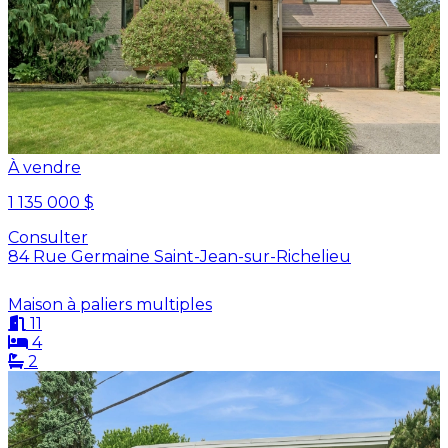
À vendre
1 135 000 $
Consulter
84 Rue Germaine Saint-Jean-sur-Richelieu
Maison à paliers multiples
11
4
2