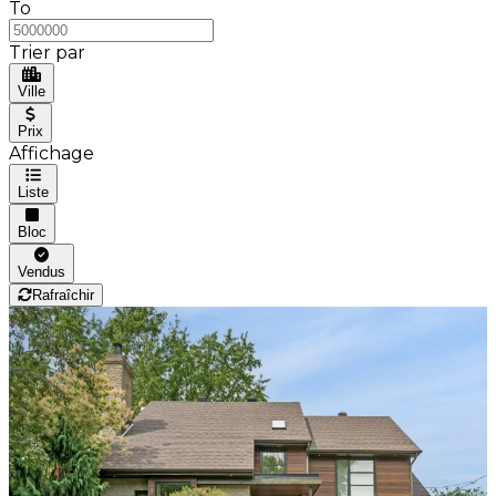
To
Trier par
Ville
Prix
Affichage
Liste
Bloc
Vendus
Rafraîchir