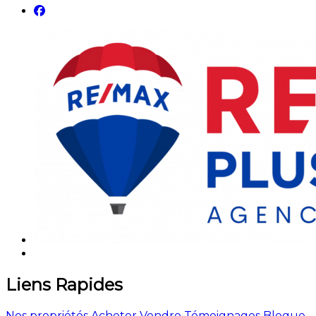
Liens Rapides
Nos propriétés
Acheter
Vendre
Témoignages
Blogue