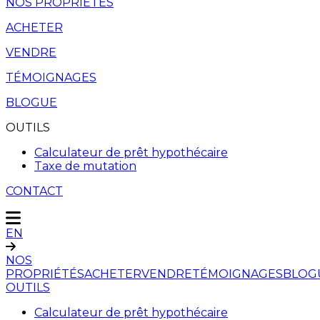
NOS PROPRIÉTÉS
ACHETER
VENDRE
TÉMOIGNAGES
BLOGUE
OUTILS
Calculateur de prêt hypothécaire
Taxe de mutation
CONTACT
EN
NOS
PROPRIÉTÉS
ACHETER
VENDRE
TÉMOIGNAGES
BLOG
OUTILS
Calculateur de prêt hypothécaire