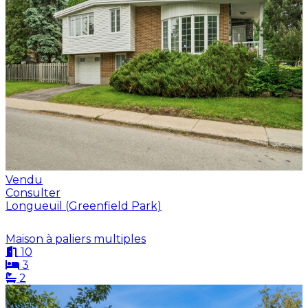
Vendu
Consulter
Longueuil (Greenfield Park)
Maison à paliers multiples
10
3
2