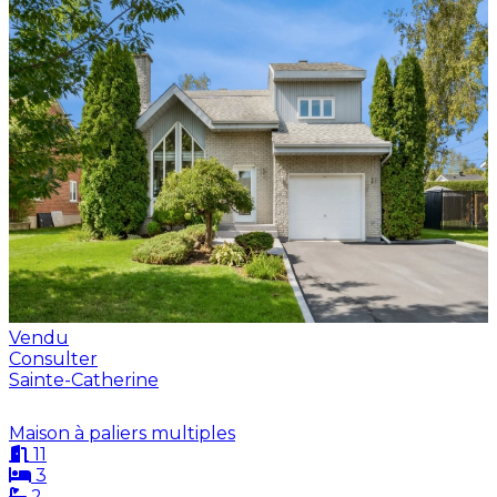
Vendu
Consulter
Sainte-Catherine
Maison à paliers multiples
11
3
2