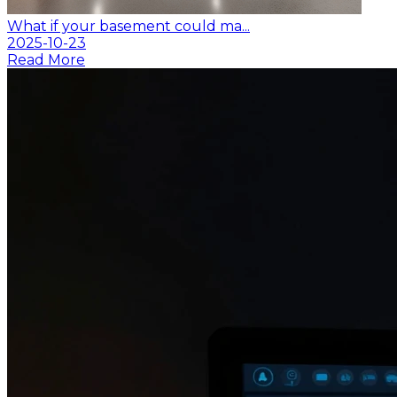
What if your basement could ma...
2025-10-23
Read More