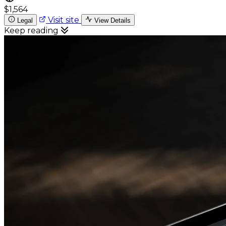
$1,564
Visit site
Legal
View Details
Keep reading