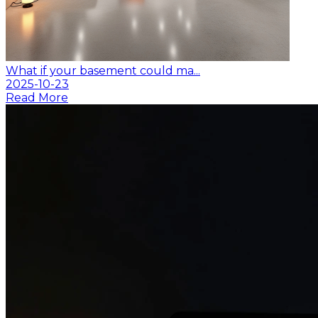
What if your basement could ma...
2025-10-23
Read More