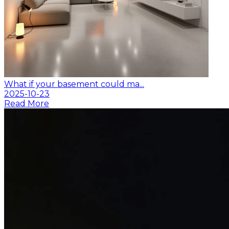
What if your basement could ma...
2025-10-23
Read More