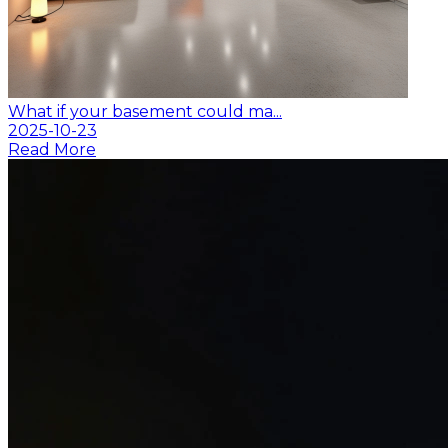
What if your basement could ma...
2025-10-23
Read More