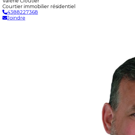
Valérie Cloutier
Courtier immobilier résidentiel
4388227368
Joindre