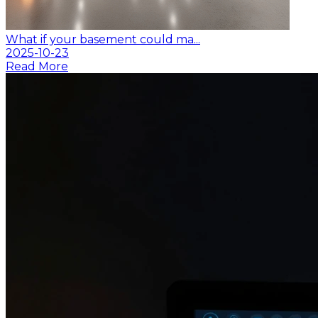
What if your basement could ma...
2025-10-23
Read More