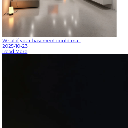
What if your basement could ma...
2025-10-23
Read More