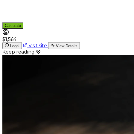
Calculate
$1,564
Visit site
Legal
View Details
Keep reading