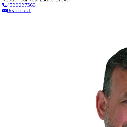
4388227368
Reach out