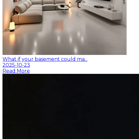
What if your basement could ma...
2025-10-23
Read More