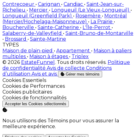
Contrecoeur
•
Carignan
•
Candiac
•
Saint-Jean-sur-
Richelieu
•
Mercier
•
Longueuil (Le Vieux-Longueuil)
•
Longueuil (Greenfield Park)
•
Rosemère
•
Montréal
(Mercier/Hochelaga-Maisonneuve)
•
La Prairie
•
Boucherville
•
Sainte-Catherine
•
L'Île-Perrot
•
Salaberry-de-Valleyfield
•
Saint-Bruno-de-Montarville
•
Brossard
•
Sainte-Martine
TYPES
Maison de plain-pied
•
Appartement
•
Maison à paliers
multiples
•
Maison à étages
•
Triplex
© 2026
EstateFunnel
. Tous droits réservés.
Politique
de confidentialité
Avis de collecte
Conditions
d’utilisation
Avis et avis
Gérer mes témoins
Activer
Cookies Essentiels
Activer
Cookies de Performances
Activer
Cookies publicitaires
Activer
Cookies de fonctionnalités
Accepter les Cookies sélectionnés
Nous utilisons des Témoins pour vous assurer la
meilleure expérience.