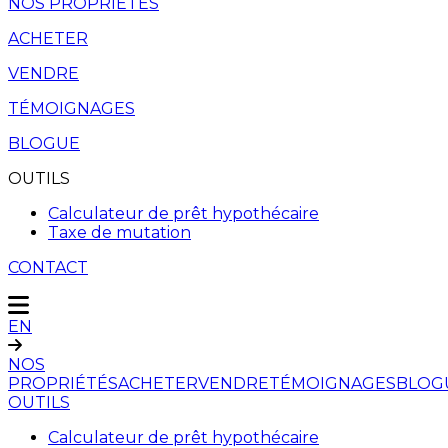
NOS PROPRIÉTÉS
ACHETER
VENDRE
TÉMOIGNAGES
BLOGUE
OUTILS
Calculateur de prêt hypothécaire
Taxe de mutation
CONTACT
EN
NOS
PROPRIÉTÉS
ACHETER
VENDRE
TÉMOIGNAGES
BLOG
OUTILS
Calculateur de prêt hypothécaire