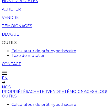
NOS PROPRIÉTÉS
ACHETER
VENDRE
TÉMOIGNAGES
BLOGUE
OUTILS
Calculateur de prêt hypothécaire
Taxe de mutation
CONTACT
EN
NOS
PROPRIÉTÉS
ACHETER
VENDRE
TÉMOIGNAGES
BLOG
OUTILS
Calculateur de prêt hypothécaire