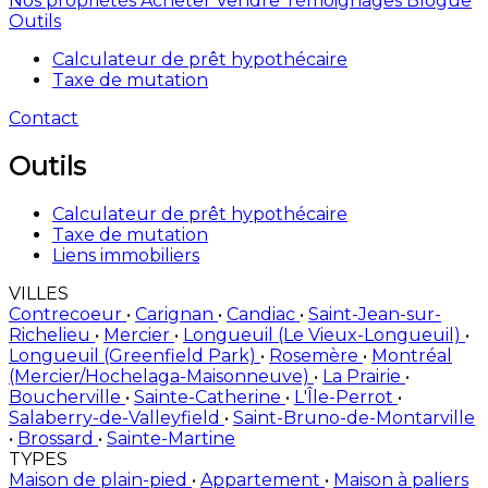
Nos propriétés
Acheter
Vendre
Témoignages
Blogue
Outils
Calculateur de prêt hypothécaire
Taxe de mutation
Contact
Outils
Calculateur de prêt hypothécaire
Taxe de mutation
Liens immobiliers
VILLES
Contrecoeur
•
Carignan
•
Candiac
•
Saint-Jean-sur-
Richelieu
•
Mercier
•
Longueuil (Le Vieux-Longueuil)
•
Longueuil (Greenfield Park)
•
Rosemère
•
Montréal
(Mercier/Hochelaga-Maisonneuve)
•
La Prairie
•
Boucherville
•
Sainte-Catherine
•
L'Île-Perrot
•
Salaberry-de-Valleyfield
•
Saint-Bruno-de-Montarville
•
Brossard
•
Sainte-Martine
TYPES
Maison de plain-pied
•
Appartement
•
Maison à paliers