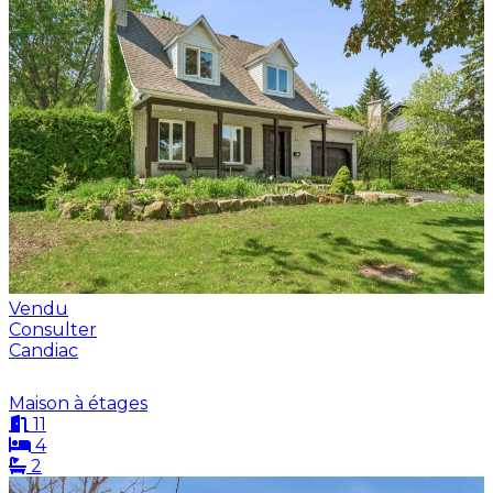
Vendu
Consulter
Candiac
Maison à étages
11
4
2