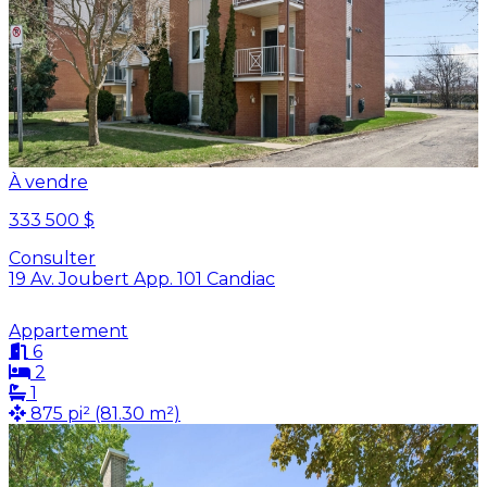
À vendre
333 500 $
Consulter
19 Av. Joubert App. 101 Candiac
Appartement
6
2
1
875 pi² (81.30 m²)