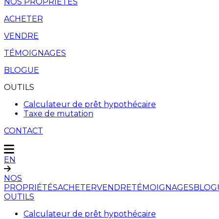
NOS PROPRIÉTÉS
ACHETER
VENDRE
TÉMOIGNAGES
BLOGUE
OUTILS
Calculateur de prêt hypothécaire
Taxe de mutation
CONTACT
EN
NOS
PROPRIÉTÉS
ACHETER
VENDRE
TÉMOIGNAGES
BLOG
OUTILS
Calculateur de prêt hypothécaire