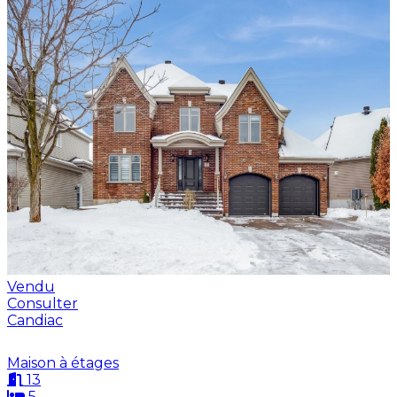
Vendu
Consulter
Candiac
Maison à étages
13
5