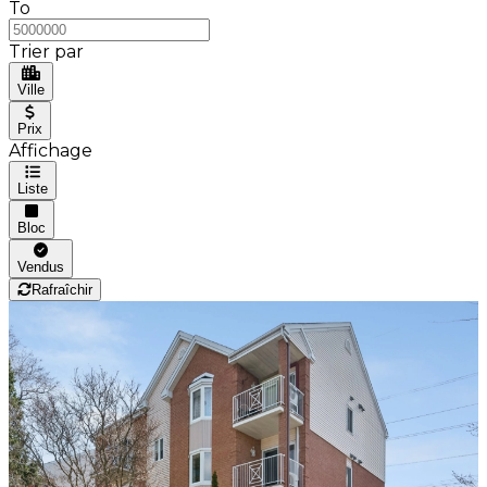
To
Trier par
Ville
Prix
Affichage
Liste
Bloc
Vendus
Rafraîchir