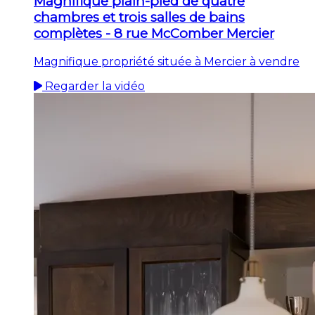
Magnifique plain-pied de quatre
chambres et trois salles de bains
complètes - 8 rue McComber Mercier
Magnifique propriété située à Mercier à vendre
Regarder la vidéo