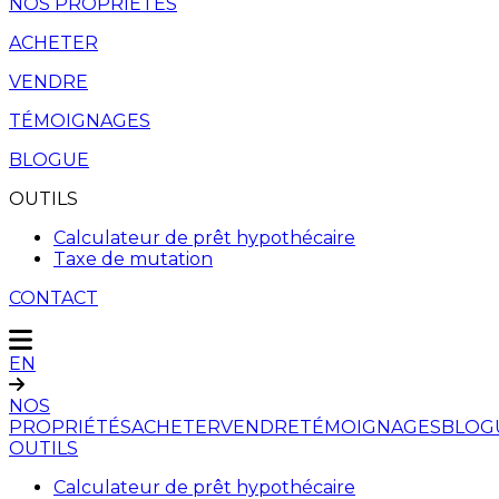
NOS PROPRIÉTÉS
ACHETER
VENDRE
TÉMOIGNAGES
BLOGUE
OUTILS
Calculateur de prêt hypothécaire
Taxe de mutation
CONTACT
EN
NOS
PROPRIÉTÉS
ACHETER
VENDRE
TÉMOIGNAGES
BLOG
OUTILS
Calculateur de prêt hypothécaire