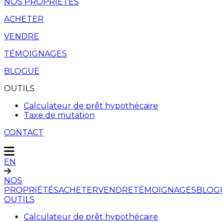
NOS PROPRIÉTÉS
ACHETER
VENDRE
TÉMOIGNAGES
BLOGUE
OUTILS
Calculateur de prêt hypothécaire
Taxe de mutation
CONTACT
EN
NOS
PROPRIÉTÉS
ACHETER
VENDRE
TÉMOIGNAGES
BLOG
OUTILS
Calculateur de prêt hypothécaire