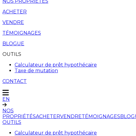
NOS PROPRIÉTÉS
ACHETER
VENDRE
TÉMOIGNAGES
BLOGUE
OUTILS
Calculateur de prêt hypothécaire
Taxe de mutation
CONTACT
EN
NOS
PROPRIÉTÉS
ACHETER
VENDRE
TÉMOIGNAGES
BLOG
OUTILS
Calculateur de prêt hypothécaire