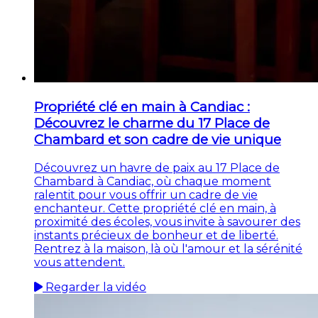
Propriété clé en main à Candiac :
Découvrez le charme du 17 Place de
Chambard et son cadre de vie unique
Découvrez un havre de paix au 17 Place de
Chambard à Candiac, où chaque moment
ralentit pour vous offrir un cadre de vie
enchanteur. Cette propriété clé en main, à
proximité des écoles, vous invite à savourer des
instants précieux de bonheur et de liberté.
Rentrez à la maison, là où l'amour et la sérénité
vous attendent.
Regarder la vidéo