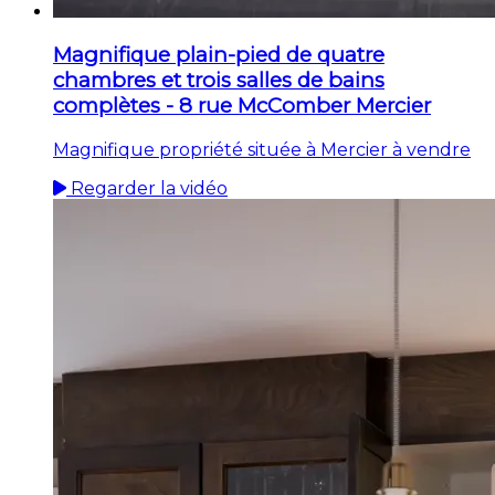
Magnifique plain-pied de quatre
chambres et trois salles de bains
complètes - 8 rue McComber Mercier
Magnifique propriété située à Mercier à vendre
Regarder la vidéo