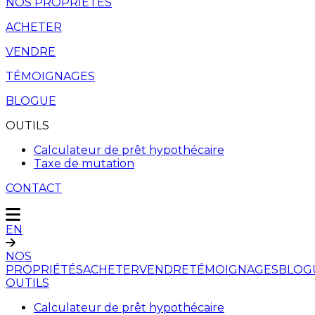
NOS PROPRIÉTÉS
ACHETER
VENDRE
TÉMOIGNAGES
BLOGUE
OUTILS
Calculateur de prêt hypothécaire
Taxe de mutation
CONTACT
EN
NOS
PROPRIÉTÉS
ACHETER
VENDRE
TÉMOIGNAGES
BLOG
OUTILS
Calculateur de prêt hypothécaire