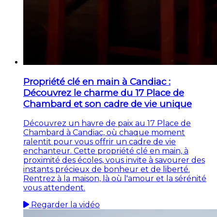
Propriété clé en main à Candiac :
Découvrez le charme du 17 Place de
Chambard et son cadre de vie unique
Découvrez un havre de paix au 17 Place de
Chambard à Candiac, où chaque moment
ralentit pour vous offrir un cadre de vie
enchanteur. Cette propriété clé en main, à
proximité des écoles, vous invite à savourer des
instants précieux de bonheur et de liberté.
Rentrez à la maison, là où l'amour et la sérénité
vous attendent.
Regarder la vidéo