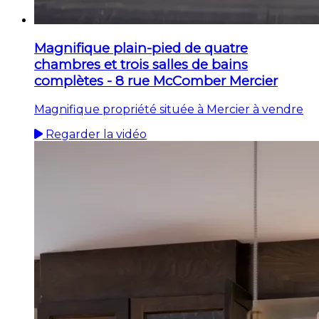
Magnifique plain-pied de quatre
chambres et trois salles de bains
complètes - 8 rue McComber Mercier
Magnifique propriété située à Mercier à vendre
Regarder la vidéo