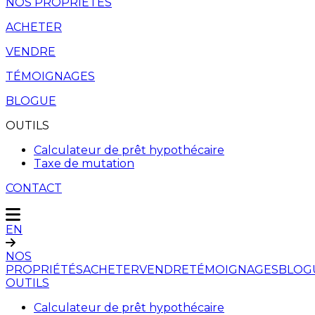
NOS PROPRIÉTÉS
ACHETER
VENDRE
TÉMOIGNAGES
BLOGUE
OUTILS
Calculateur de prêt hypothécaire
Taxe de mutation
CONTACT
EN
NOS
PROPRIÉTÉS
ACHETER
VENDRE
TÉMOIGNAGES
BLOG
OUTILS
Calculateur de prêt hypothécaire