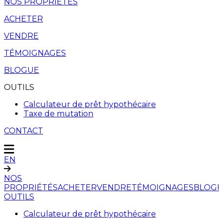
NOS PROPRIÉTÉS
ACHETER
VENDRE
TÉMOIGNAGES
BLOGUE
OUTILS
Calculateur de prêt hypothécaire
Taxe de mutation
CONTACT
EN
NOS
PROPRIÉTÉS
ACHETER
VENDRE
TÉMOIGNAGES
BLOG
OUTILS
Calculateur de prêt hypothécaire