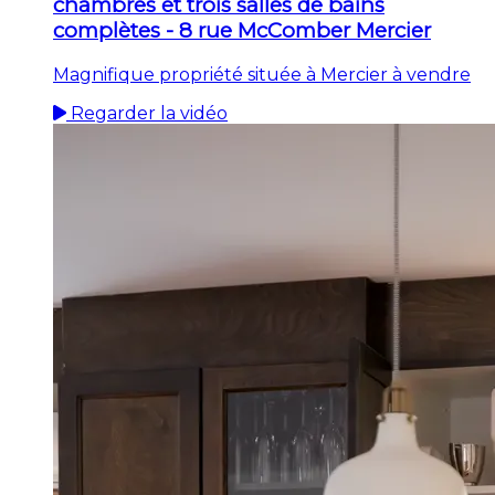
chambres et trois salles de bains
complètes - 8 rue McComber Mercier
Magnifique propriété située à Mercier à vendre
Regarder la vidéo