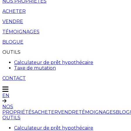
NOS PROPRIÉTÉS
ACHETER
VENDRE
TÉMOIGNAGES
BLOGUE
OUTILS
Calculateur de prêt hypothécaire
Taxe de mutation
CONTACT
EN
NOS
PROPRIÉTÉS
ACHETER
VENDRE
TÉMOIGNAGES
BLOG
OUTILS
Calculateur de prêt hypothécaire