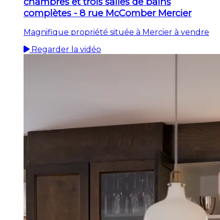
chambres et trois salles de bains
complètes - 8 rue McComber Mercier
Magnifique propriété située à Mercier à vendre
Regarder la vidéo