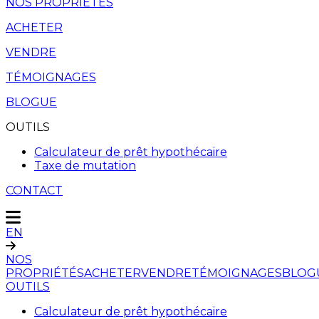
NOS PROPRIÉTÉS
ACHETER
VENDRE
TÉMOIGNAGES
BLOGUE
OUTILS
Calculateur de prêt hypothécaire
Taxe de mutation
CONTACT
EN
NOS
PROPRIÉTÉS
ACHETER
VENDRE
TÉMOIGNAGES
BLOG
OUTILS
Calculateur de prêt hypothécaire