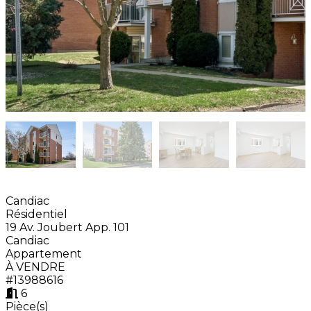
Candiac
Résidentiel
19 Av. Joubert App. 101
Candiac
Appartement
À VENDRE
#13988616
6
Pièce(s)