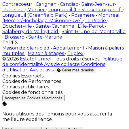
Contrecoeur
•
Carignan
•
Candiac
•
Saint-Jean-sur-
Richelieu
•
Mercier
•
Longueuil (Le Vieux-Longueuil)
•
Longueuil (Greenfield Park)
•
Rosemère
•
Montréal
(Mercier/Hochelaga-Maisonneuve)
•
La Prairie
•
Boucherville
•
Sainte-Catherine
•
L'Île-Perrot
•
Salaberry-de-Valleyfield
•
Saint-Bruno-de-Montarville
•
Brossard
•
Sainte-Martine
TYPES
Maison de plain-pied
•
Appartement
•
Maison à paliers
multiples
•
Maison à étages
•
Triplex
© 2026
EstateFunnel
. Tous droits réservés.
Politique
de confidentialité
Avis de collecte
Conditions
d’utilisation
Avis et avis
Gérer mes témoins
Activer
Cookies Essentiels
Activer
Cookies de Performances
Activer
Cookies publicitaires
Activer
Cookies de fonctionnalités
Accepter les Cookies sélectionnés
Nous utilisons des Témoins pour vous assurer la
meilleure expérience.