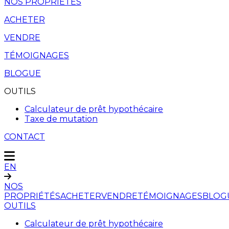
NOS PROPRIÉTÉS
ACHETER
VENDRE
TÉMOIGNAGES
BLOGUE
OUTILS
Calculateur de prêt hypothécaire
Taxe de mutation
CONTACT
EN
NOS
PROPRIÉTÉS
ACHETER
VENDRE
TÉMOIGNAGES
BLOG
OUTILS
Calculateur de prêt hypothécaire