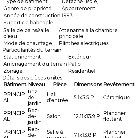
Type de bâtiment
Détaché (Isolé)
Genre de propriété
Appartement
Année de construction
1993
Superficie habitable
Salle de bains/salle
Attenante à la chambre
d'eau
principale
Mode de chauffage
Plinthes électriques
Particularités du terrain
Stationnement
Extérieur
Aménagement du terrain
Patio
Zonage
Résidentiel
Détails des pièces unités
Bâtiment
Niveau
Pièce
Dimensions
Revêtement
Rez-
PRINCIP
Hall
de-
5.1x3.5 P
Céramique
AL
d'entrée
jardin
Rez-
PRINCIP
Plancher
de-
Salon
12.11x13.9 P
AL
flottant
jardin
Rez-
PRINCIP
Salle à
Plancher
de-
7.1x13.8 P
AL
manger
flottant