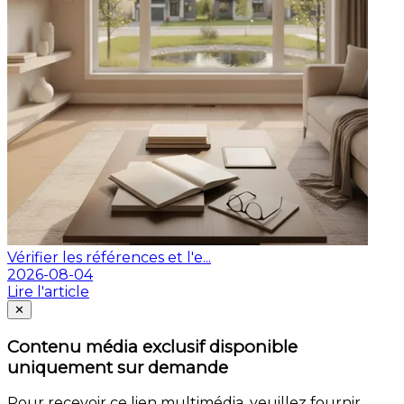
Vérifier les références et l'e...
2026-08-04
Lire l'article
Fermer
✕
Contenu média exclusif disponible
uniquement sur demande
Pour recevoir ce lien multimédia, veuillez fournir