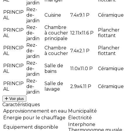
jardin
Rez-
PRINCIP
de-
Cuisine
7.4x9.1 P
Céramique
AL
jardin
Rez-
Chambre
PRINCIP
Plancher
de-
à coucher
12.11x11.6 P
AL
flottant
jardin
principale
Rez-
PRINCIP
Chambre
Plancher
de-
7.4x2.1 P
AL
à coucher
flottant
jardin
Rez-
PRINCIP
Salle de
de-
11.0x11.0 P
Céramique
AL
bains
jardin
Rez-
PRINCIP
Salle de
de-
2.9x4.11 P
Céramique
AL
lavage
jardin
Voir plus
Caractéristiques
Approvisionnement en eau
Municipalité
Énergie pour le chauffage
Électricité
Interphone
Équipement disponible
Thermopompe murale