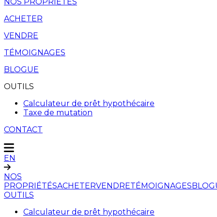
NOS PROPRIÉTÉS
ACHETER
VENDRE
TÉMOIGNAGES
BLOGUE
OUTILS
Calculateur de prêt hypothécaire
Taxe de mutation
CONTACT
EN
NOS
PROPRIÉTÉS
ACHETER
VENDRE
TÉMOIGNAGES
BLOG
OUTILS
Calculateur de prêt hypothécaire