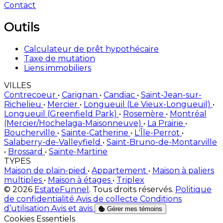
Contact
Outils
Calculateur de prêt hypothécaire
Taxe de mutation
Liens immobiliers
VILLES
Contrecoeur
•
Carignan
•
Candiac
•
Saint-Jean-sur-
Richelieu
•
Mercier
•
Longueuil (Le Vieux-Longueuil)
•
Longueuil (Greenfield Park)
•
Rosemère
•
Montréal
(Mercier/Hochelaga-Maisonneuve)
•
La Prairie
•
Boucherville
•
Sainte-Catherine
•
L'Île-Perrot
•
Salaberry-de-Valleyfield
•
Saint-Bruno-de-Montarville
•
Brossard
•
Sainte-Martine
TYPES
Maison de plain-pied
•
Appartement
•
Maison à paliers
multiples
•
Maison à étages
•
Triplex
© 2026
EstateFunnel
. Tous droits réservés.
Politique
de confidentialité
Avis de collecte
Conditions
d’utilisation
Avis et avis
Gérer mes témoins
Activer
Cookies Essentiels