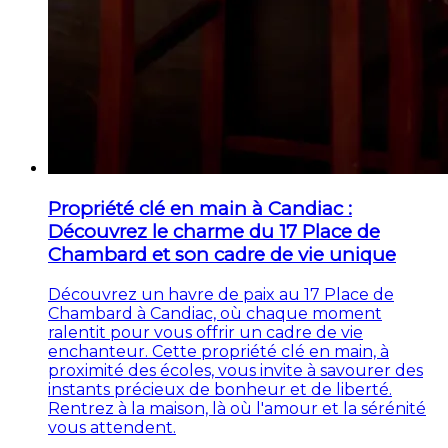
Propriété clé en main à Candiac :
Découvrez le charme du 17 Place de
Chambard et son cadre de vie unique
Découvrez un havre de paix au 17 Place de
Chambard à Candiac, où chaque moment
ralentit pour vous offrir un cadre de vie
enchanteur. Cette propriété clé en main, à
proximité des écoles, vous invite à savourer des
instants précieux de bonheur et de liberté.
Rentrez à la maison, là où l'amour et la sérénité
vous attendent.