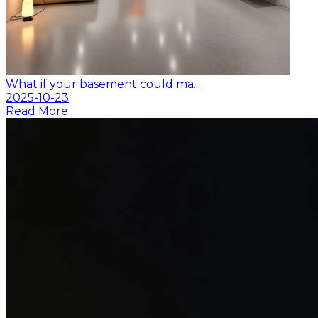
What if your basement could ma...
2025-10-23
Read More