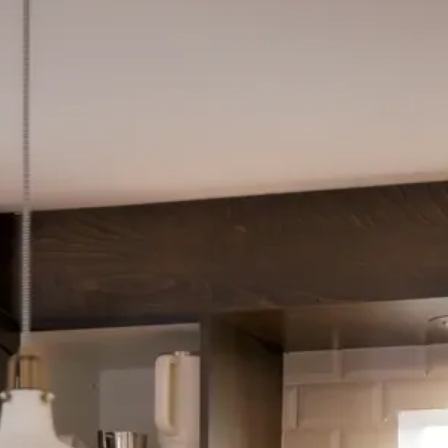
entation de la propriété
e va vite, mais ici tout ralentit. Cette propriété
clé 
mer. Bienvenue au
17 Place de Chambard à Candiac
.