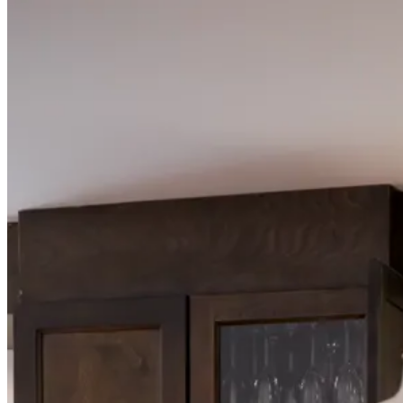
Prés
La vi
char