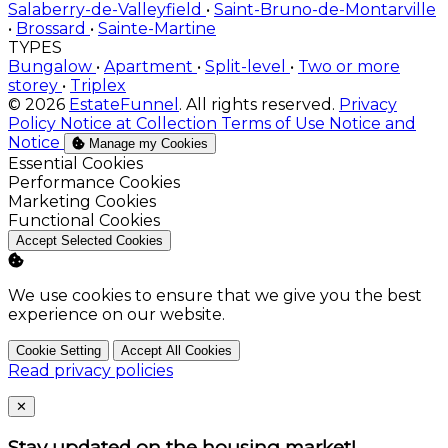
Salaberry-de-Valleyfield
•
Saint-Bruno-de-Montarville
•
Brossard
•
Sainte-Martine
TYPES
Bungalow
•
Apartment
•
Split-level
•
Two or more
storey
•
Triplex
© 2026
EstateFunnel
. All rights reserved.
Privacy
Policy
Notice at Collection
Terms of Use
Notice and
Notice
Manage my Cookies
Enable
Essential Cookies
Enable
Performance Cookies
Enable
Marketing Cookies
Enable
Functional Cookies
Accept Selected Cookies
We use cookies to ensure that we give you the best
experience on our website.
Cookie Setting
Accept All Cookies
Read privacy policies
Close
✕
Stay updated on the housing market!