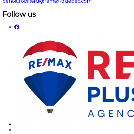
benoit.robillard@remax-quebec.com
Follow us