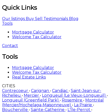
Quick Links
Our listings
Buy
Sell
Testimonials
Blog
Tools
Mortgage Calculator
Welcome Tax Calculator
Contact
Tools
Mortgage Calculator
Welcome Tax Calculator
Real Estate Links
CITIES
Contrecoeur
•
Carignan
•
Candiac
•
Saint-Jean-sur-
Richelieu
•
Mercier
•
Longueuil (Le Vieux-Longueuil)
•
Longueuil (Greenfield Park)
•
Rosemère
•
Montréal
(Mercier/Hochelaga-Maisonneuve)
•
La Prairie
•
Boucherville
•
Sainte-Catherine
•
L'Île-Perrot
•