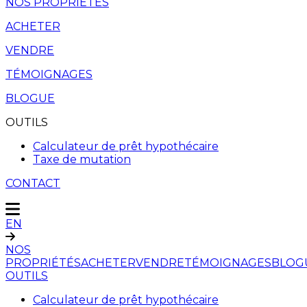
NOS PROPRIÉTÉS
ACHETER
VENDRE
TÉMOIGNAGES
BLOGUE
OUTILS
Calculateur de prêt hypothécaire
Taxe de mutation
CONTACT
EN
NOS
PROPRIÉTÉS
ACHETER
VENDRE
TÉMOIGNAGES
BLOG
OUTILS
Calculateur de prêt hypothécaire