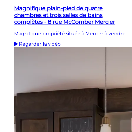
Magnifique plain-pied de quatre
chambres et trois salles de bains
complètes - 8 rue McComber Mercier
Magnifique propriété située à Mercier à vendre
Regarder la vidéo