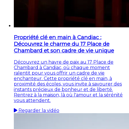
Propriété clé en main à Candiac :
Découvrez le charme du 17 Place de
Chambard et son cadre de vie unique
Découvrez un havre de paix au 17 Place de
Chambard à Candiac, où chaque moment
ralentit pour vous offrir un cadre de vie
enchanteur. Cette propriété clé en main, à
proximité des écoles, vous invite à savourer des
instants précieux de bonheur et de liberté.
Rentrez à la maison, là où l'amour et la sérénité
vous attendent.
Regarder la vidéo