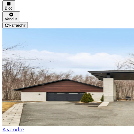
Bloc
Vendus
Rafraîchir
À vendre