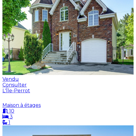
Vendu
Consulter
L'Île-Perrot
Maison à étages
10
3
1