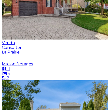
Vendu
Consulter
La Prairie
Maison à étages
11
4
2