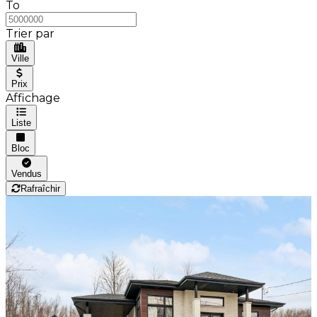
To
Trier par
Ville
Prix
Affichage
Liste
Bloc
Vendus
Rafraîchir