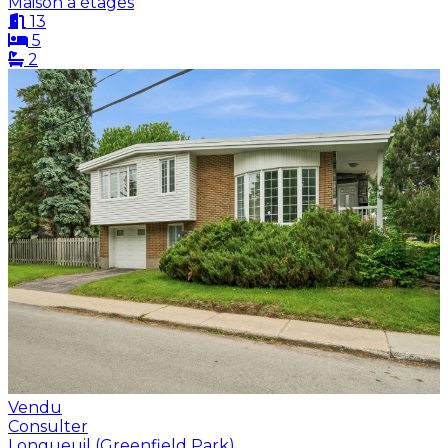
Maison à étages
13
5
2
Vendu
Consulter
Longueuil (Greenfield Park)