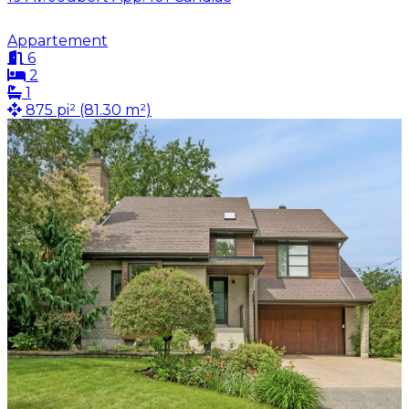
Appartement
6
2
1
875 pi² (81.30 m²)