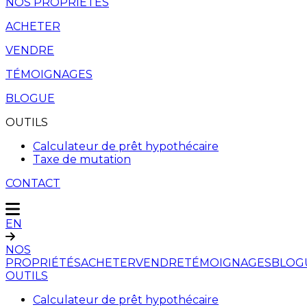
NOS PROPRIÉTÉS
ACHETER
VENDRE
TÉMOIGNAGES
BLOGUE
OUTILS
Calculateur de prêt hypothécaire
Taxe de mutation
CONTACT
EN
NOS
PROPRIÉTÉS
ACHETER
VENDRE
TÉMOIGNAGES
BLOG
OUTILS
Calculateur de prêt hypothécaire