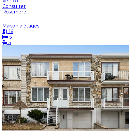
Vendu
Consulter
Rosemère
Maison à étages
16
5
3