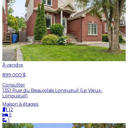
À vendre
899 000 $
Consulter
1351 Rue du Beaujolais Longueuil (Le Vieux-
Longueuil)
Maison à étages
12
5
1