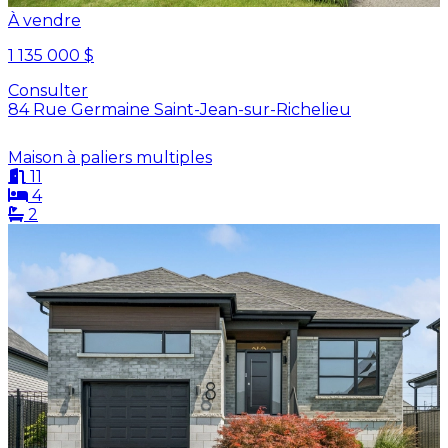
À vendre
1 135 000 $
Consulter
84 Rue Germaine Saint-Jean-sur-Richelieu
Maison à paliers multiples
11
4
2