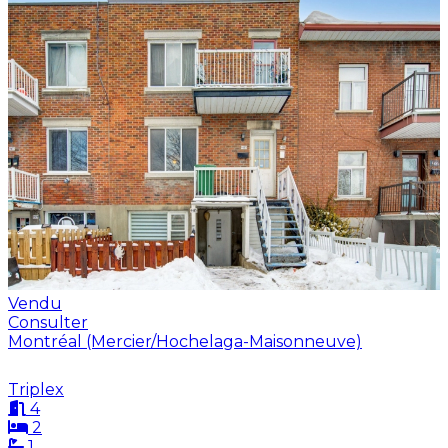
Vendu
Consulter
Montréal (Mercier/Hochelaga-Maisonneuve)
Triplex
4
2
1