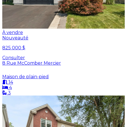
À vendre
Nouveauté
825 000 $
Consulter
8 Rue McComber Mercier
Maison de plain-pied
14
4
3