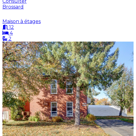
Consulter
Brossard
Maison à étages
12
4
2