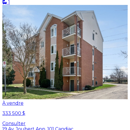
1
À vendre
333 500 $
Consulter
19 Av. Joubert App. 101 Candiac