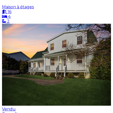
Maison à étages
16
4
2
Vendu