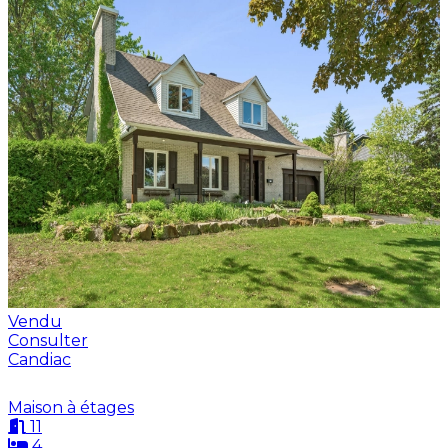
Vendu
Consulter
Candiac
Maison à étages
11
4