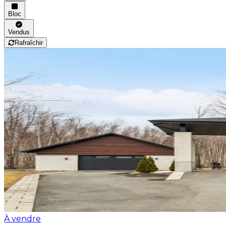
Bloc
Vendus
Rafraîchir
À vendre